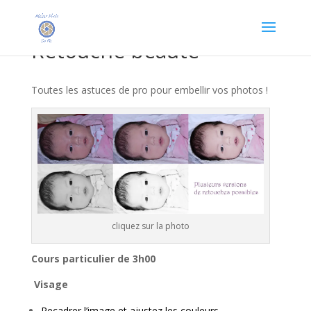
Skip
to
content
Retouche beauté
Toutes les astuces de pro pour embellir vos photos !
cliquez sur la photo
Cours particulier de 3h00
Visage
Recadrer l’image et ajustez les couleurs